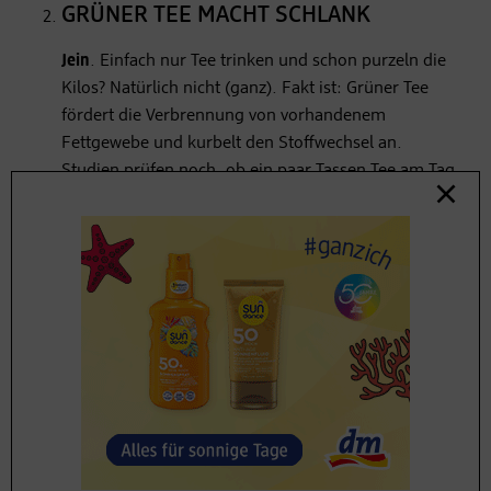
GRÜNER TEE MACHT SCHLANK
Jein
. Einfach nur Tee trinken und schon purzeln die
Kilos? Natürlich nicht (ganz). Fakt ist: Grüner Tee
fördert die Verbrennung von vorhandenem
Fettgewebe und kurbelt den Stoffwechsel an.
Studien prüfen noch, ob ein paar Tassen Tee am Tag
wirklich das Körperfett zum Schmelzen bringen.
Wer langfristig abnehmen will, kommt aber nicht
um eine sinnvolle Ernährungsumstellung und Sport
drumherum.
GRÜNER TEE SOLL GEGEN KREBS
VORBEUGEN
Nein
. Es gibt unzählige Publikationen und Studien
zu Grüntee und seiner Fähigkeit, Krebs