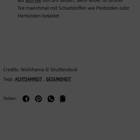
auf
Bio-Tee
von dm setzen, denn leider ist Grüner
Tee manchmal mit Schadstoffen wie Pestiziden oder
Herbiziden belastet.
Credits: Nishihama © Shutterstock
Tags:
,
ACHTSAMKEIT
GESUNDHEIT
Teilen: