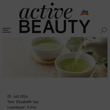
05. Juli
2024
Text:
Elisabeth Sas
Lesedauer:
3
min