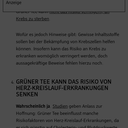
Anzeige
vorzubeugen. Bisherige Erkenntnisse zeigen:
Grüner Tee kann
nicht das Risiko verringern, an
Krebs zu sterben
.
Wofür es jedoch Hinweise gibt: Gewisse Inhaltsstoffe
sollen bei der Bekämpfung von Krebszellen helfen
können. Insofern kann das Risiko an Krebs zu
erkranken womöglich verringert werden, doch
aussagekräftige Beweise fehlen hierzu noch.
GRÜNER TEE KANN DAS RISIKO VON
HERZ-KREISLAUF-ERKRANKUNGEN
SENKEN
Wahrscheinlich ja
.
Studien
geben Anlass zur
Hoffnung: Grüner Tee beeinflusst manche
Risikofaktoren von Herz-Kreislauf-Erkrankungen, da
er sich günstig auf Cholesterin- und Blutdruckwerte