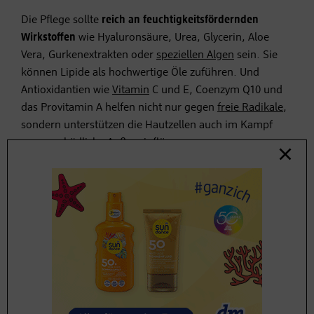
Die Pflege sollte
reich an feuchtigkeitsfördernden
Wirkstoffen
wie Hyaluronsäure, Urea, Glycerin, Aloe
Vera, Gurkenextrakten oder
speziellen Algen
sein. Sie
können Lipide als hochwertige Öle zuführen. Und
Antioxidantien wie
Vitamin
C und E, Coenzym Q10 und
das Provitamin A helfen nicht nur gegen
freie Radikale
,
sondern unterstützen die Hautzellen auch im Kampf
gegen schädliche Außeneinflüsse.
Dermatologin Alexandra Geusau empfiehlt zudem
täglichen Sonnenschutz
mit einem
Lichtschutzfaktor
von mindestens 25. Darüber hinaus den Kopf sowie alle
exponierten Stellen wie Nacken, Ohren und Handrücken
schützen –
und aufs Sonnenbad und das Solarium
generell verzichten
.
HAUT ZWISCHEN 40 UND 60: FESTIGEN &