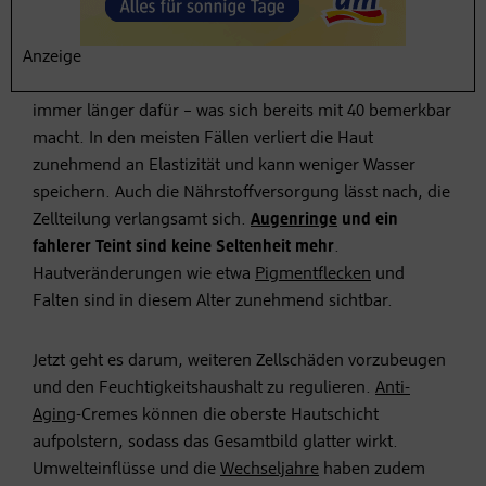
AUFBAUEN
Die Haut ist in der Lage, sich ein Leben lang zu
Anzeige
erneuern. Mit zunehmendem Alter braucht sie nur
immer länger dafür – was sich bereits mit 40 bemerkbar
macht. In den meisten Fällen verliert die Haut
zunehmend an Elastizität und kann weniger Wasser
speichern. Auch die Nährstoffversorgung lässt nach, die
Zellteilung verlangsamt sich.
Augenringe
und ein
fahlerer Teint sind keine Seltenheit mehr
.
Hautveränderungen wie etwa
Pigmentflecken
und
Falten sind in diesem Alter zunehmend sichtbar.
Jetzt geht es darum, weiteren Zellschäden vorzubeugen
und den Feuchtigkeitshaushalt zu regulieren.
Anti-
Aging
-Cremes können die oberste Hautschicht
aufpolstern, sodass das Gesamtbild glatter wirkt.
Umwelteinflüsse und die
Wechseljahre
haben zudem