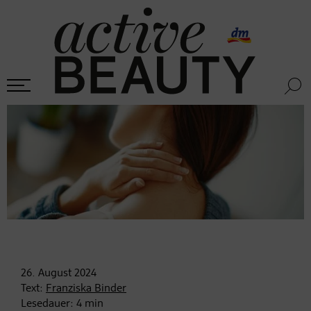
26. August
2024
Text:
Franziska Binder
Lesedauer:
4
min