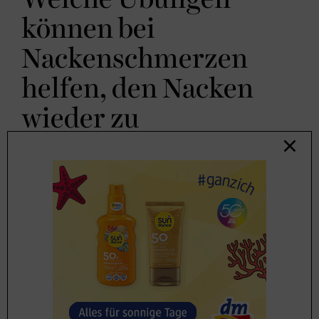
können bei
Nackenschmerzen
helfen, den Nacken
wieder zu
entspannen?
Schulterkreise
nach hinten, die man sogar instinktiv
macht, wenn man sich verspannt fühlt, sind so
simpel wie effektiv, denn durch die Bewegung wird
sofort der Zellstoffwechsel angeregt und die
belasteten Strukturen besser versorgt. Davon
empfehle ich
10 bis 15 Wiederholungen
, die auch
rechts und links abwechselnd möglich sind.