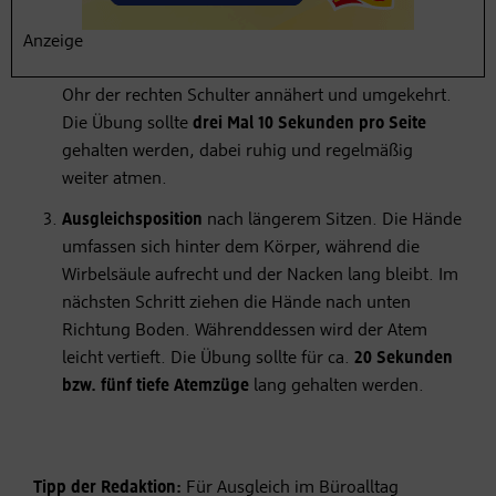
Dehnung
des Nackens
in einer aufrechten Haltung.
Dabei ziehen die Schultern leicht nach hinten unten
Anzeige
und das Kinn zur Brust, während sich das rechte
Ohr der rechten Schulter annähert und umgekehrt.
Die Übung sollte
drei Mal 10 Sekunden pro Seite
gehalten werden, dabei ruhig und regelmäßig
weiter atmen.
Ausgleichsposition
nach längerem Sitzen. Die Hände
umfassen sich hinter dem Körper, während die
Wirbelsäule aufrecht und der Nacken lang bleibt. Im
nächsten Schritt ziehen die Hände nach unten
Richtung Boden. Währenddessen wird der Atem
leicht vertieft. Die Übung sollte für ca.
20 Sekunden
bzw. fünf tiefe Atemzüge
lang gehalten werden.
Tipp der Redaktion:
Für Ausgleich im Büroalltag