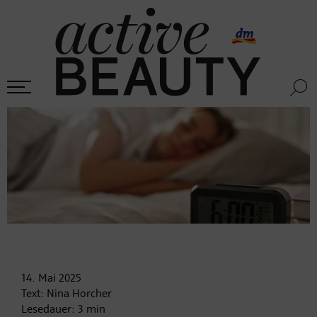
14. Mai
2025
Text:
Nina Horcher
Lesedauer:
3
min