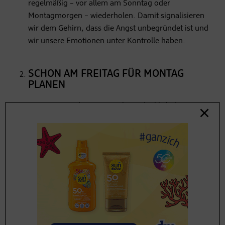
regelmäßig – vor allem am Sonntag oder
Montagmorgen – wiederholen. Damit signalisieren
wir dem Gehirn, dass die Angst unbegründet ist und
wir unsere Emotionen unter Kontrolle haben.
SCHON AM FREITAG FÜR MONTAG
PLANEN
Beginnen Sie die neue Woche gedanklich dann,
wenn Sie die alte Arbeitswoche abschließen – am
Freitag. Machen Sie sich nach den letzten To-Dos
noch ein paar Gedanken darüber, was in der
nächsten Woche ansteht und bereiten Sie, wenn
möglich, schon alles Nötige dafür vor. Wenn Sie am
Montag ein wichtiges Meeting haben, können Sie
sich zum Beispiel schon am Freitag das Outfit dafür
überlegen.