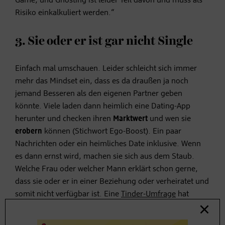
Game, und Ghosting ist leider Teil davon und muss als
Risiko einkalkuliert werden.“
3. Sie oder er ist gar nicht Single
Einfach mal umschauen. Leider schleicht sich immer
mehr das Mindset ein, dass es da draußen ja noch
jemand Besseren als den eigenen Partner geben
könnte. Viele laden dann heimlich eine Dating-App
herunter und checken ihren
Marktwert
und wen sie
erobern
können (Stichwort Ego-Boost). Ein paar
Nachrichten oder ein heimliches Date inklusive. Wenn
es dann ernst wird, machen sie sich aus dem Staub.
Welche Frau oder welcher Mann erklärt schon gerne,
dass sie oder er in einer Beziehung oder verheiratet und
somit nicht verfügbar ist. Eine
Tinder-Umfrage
hat
ergeben, dass zwei Drittel der App-Benutzer bereits
vergeben sind.