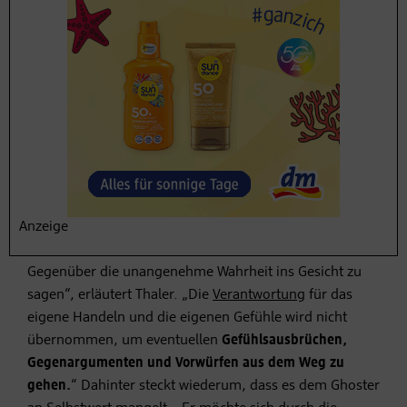
Warum Ghosting und
kein „ordentlicher“
Abschied?
Trennungen und Abschiede sind unschön. Nicht jeder
hat das Rückgrat, in irgendeiner Form (Textnachricht,
Brief, Anruf, Treffen) einen Schlussstrich zu ziehen.
Anzeige
Ghoster haben besonders Angst davor, „dem
Gegenüber die unangenehme Wahrheit ins Gesicht zu
sagen“, erläutert Thaler. „Die
Verantwortung
für das
eigene Handeln und die eigenen Gefühle wird nicht
übernommen, um eventuellen
Gefühlsausbrüchen,
Gegenargumenten und Vorwürfen aus dem Weg zu
gehen.
“ Dahinter steckt wiederum, dass es dem Ghoster