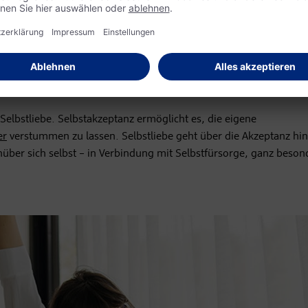
 innere Antreiber und Kritiker, die verhindern, sich selbst anzune
ürlich daran, glücklich zu werden.
ich Selbstakzeptanz von
Selbstliebe. Selbstakzeptanz ermöglicht es, die eigene
er
verstummen zu lassen. Selbstliebe geht über die Akzeptanz hi
über sich selbst – in Verbindung mit Selbstfürsorge, ganz beson