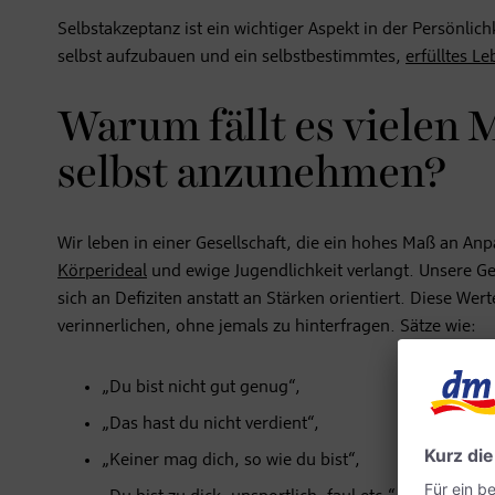
Selbstakzeptanz ist ein wichtiger Aspekt in der Persönlich
selbst aufzubauen und ein selbstbestimmtes,
erfülltes L
Warum fällt es vielen 
selbst anzunehmen?
Wir leben in einer Gesellschaft, die ein hohes Maß an An
Körperideal
und ewige Jugendlichkeit verlangt. Unsere Ges
sich an Defiziten anstatt an Stärken orientiert. Diese Wer
verinnerlichen, ohne jemals zu hinterfragen. Sätze wie:
„Du bist nicht gut genug“,
„Das hast du nicht verdient“,
„Keiner mag dich, so wie du bist“,