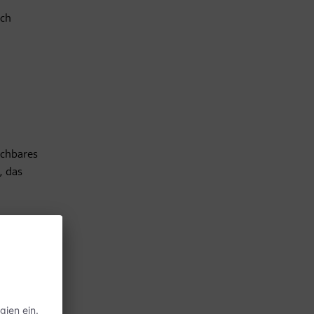
ich
ichbares
, das