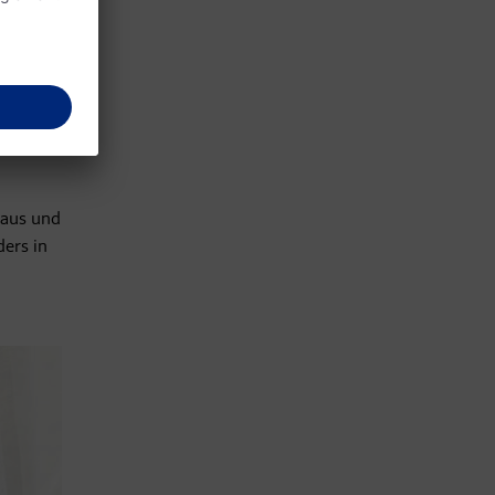
hmen
naus und
ders in