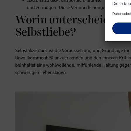
„Du bist zu dick, unsportlich, faul etc.“ wirken wie
und zu mögen. Diese Verinnerlichungen hindern nat
Worin unterscheidet s
Selbstliebe?
Selbstakzeptanz ist die Voraussetzung und Grundlage für 
Unvollkommenheit anzuerkennen und den
inneren Kritik
beinhaltet eine wohlwollende, mitfühlende Haltung gegen
schwierigen Lebenslagen.