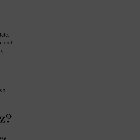
täte.
se und
n,
ten
nz?
ese