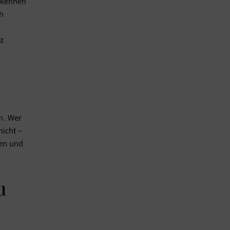
erkennen
h
z
n. Wer
nicht –
nen und
u