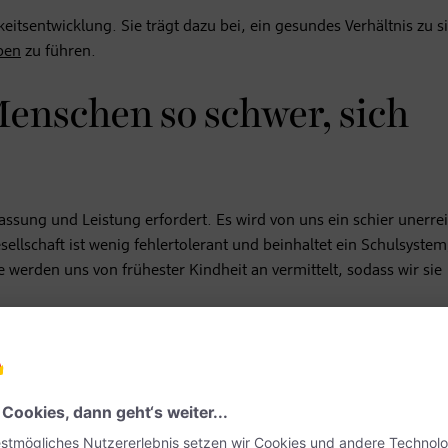
keitsentwicklung. Sie trägt dazu bei, ein gesundes Verhältnis zu s
eben
zu führen.
Menschen so schwer, sich
passung und Leistung erfordert. Es wird von uns ein schier unerre
ellschaft ist wenig fehlertolerant und beinhaltet ein Schulsystem
te werden uns von frühester Kindheit an vermittelt, sodass wir sie