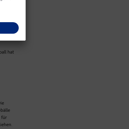
all hat
wie
ebälle
 für
liehen.