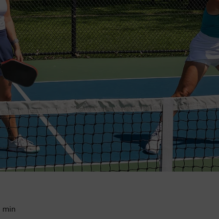
3
min