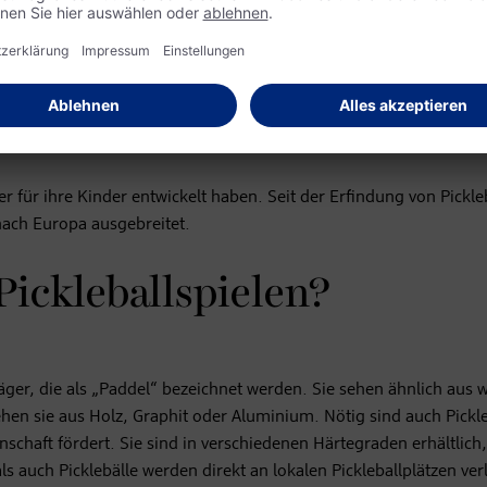
chen „Pickleball Magazine“ auf die spontan zusammengestellten
rben zurück.
dsportart?
r für ihre Kinder entwickelt haben. Seit der Erfindung von Pickleb
nach Europa ausgebreitet.
ickleballspielen?
äger, die als „Paddel“ bezeichnet werden. Sie sehen ähnlich aus 
tehen sie aus Holz, Graphit oder Aluminium. Nötig sind auch Pickl
nschaft fördert. Sie sind in verschiedenen Härtegraden erhältlich,
 auch Picklebälle werden direkt an lokalen Pickleballplätzen ver