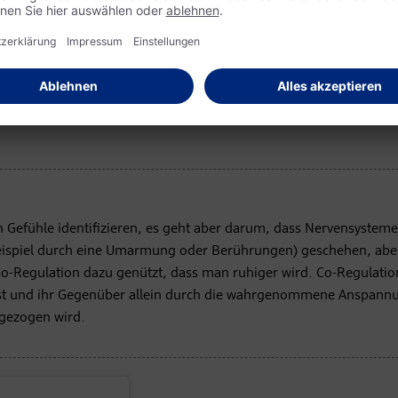
on für dein Kind und dich
“ (2025) das „Planetensystem der Gefühle
ert einen anderen Spannungszustand des Nervensystems. Der blau
hl,
Kreativität
und
Empathie
. Der rote Planet symbolisiert Energi
rgang zwischen Aktivierung und Entspannung. Das Ziel ist, dass 
 Situation passenden Planeten landen. Dazu brauchen die Kleinen
pricht man hier von
Co-Regulation
.
 Gefühle identifizieren, es geht aber darum, dass Nervensysteme
eispiel durch eine Umarmung oder Berührungen) geschehen, abe
o-Regulation dazu genützt, dass man ruhiger wird. Co-Regulatio
 ist und ihr Gegenüber allein durch die wahrgenommene Anspann
gezogen wird.