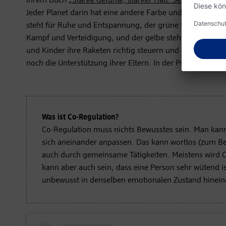
ihrem Buch „
Starke Gefühle, starker Halt. Selbstregulati
Jeder Planet darin hat eine andere Farbe und repräsenti
steht für Ruhe und Entspannung, der grüne für Wohlgefü
Kampf und Verteidigung, und der gelbe steht für den Übe
und Kinder ihre Raketen richtig steuern und auf dem zur
noch die Unterstützung ihrer Eltern. In der Psychologie s
Was ist Co-Regulation?
Co-Regulation muss nichts Bewusstes sein. Man kann
sich aneinander anpassen. Das kann wortlos (zum B
auch durch gemeinsame Tätigkeiten. Meistens wird C
kann aber auch sein, dass eine Person sehr wütend
unbewusst in denselben emotionalen Zustand hinein