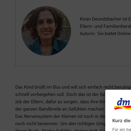
Kiran Deuretzbacher ist 
Eltern- und Familienber
Autorin. Sie bietet Onlin
Das Kind brüllt im Bus und will sich einfach nicht beruhi
schnell vorbeigehen soll. Doch das ist der falsche Ansatz
Job der Eltern, dafür zu sorgen, dass ihre Kinder immer 
der ganzen Bandbreite an Gefühlen machen dürfen,“ erkl
Das Nervensystem der Kleinen ist noch in der Entwicklun
noch nicht benennen. Um den richtigen Umgang mit Emotio