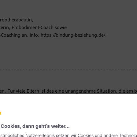
Ergotherapeutin,
aterin, Embodiment-Coach sowie
e-Coaching an. Info:
https://bindung-beziehung.de/
.
gen. Für viele Eltern ist das eine unangenehme Situation, die am 
. „Es geht nicht darum, Gefühle ,wegzumachen', und es ist auch n
glücklich sind. Es geht vielmehr darum, dass sie sichere Erfahrun
ärt die Familienberaterin und Buchautorin Kiran Deuretzbacher.
g und ist eng mit dem der Eltern verbunden. Sie können ihre Gef
nen für Eltern greifbar zu machen, stellt die Familienberaterin