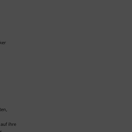
ker
ten,
auf ihre
r