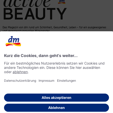
Das Magazin von dm rund um Schönheit, Gesundheit, Leben – für ein ausgewogenes
und verantwortungsvolles Miteinander.
Kontakt
dm Online Shop
Mediadaten
ACTIVE BEAUTY Magazin
Impressum
Datenschutz
Barrierefreiheit
KI-Richtlinie
© 2026 dm drogerie markt GmbH