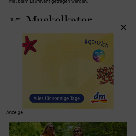
Mal beim Laufevent getragen werden.
15. Muskelkater
Leichter
Muskelkater
ist normal – besonders
nach
neuen Reizen
wie Intervalltraining oder längeren Läufen
in der Vorbereitung auf den Österreichischen
Frauenlauf. Wichtig bei Muskelkater ist ein lockeres
Training oder ein Spaziergang anstelle von harten
Einheiten. Bei müden Beinen gilt: Tempo rausnehmen
und sich bewegen statt pausieren.
Anzeige