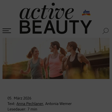
05. März
2026
Text:
Anna Pechlaner
, Antonia Wemer
Lesedauer:
7
min