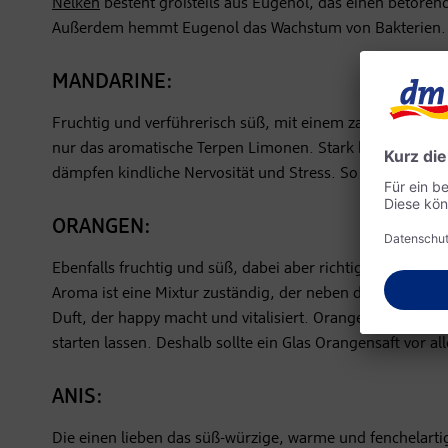
Nelken
besteht großteils aus Eugenol, das einen betören
Außerdem hemmt Eugenol das Wachstum von Bakterien.
MANDARINE:
Fruchtig und verführerisch süß, mit einem zartherben Un
nur das aromatische Terpen Limonen. Stark beruhigende
dämpfen kindliche Nervosität und Stress. So vermittelt
ORANGEN:
Ebenfalls fruchtig und süß, dabei aber richtig spritzig 
Aroma ist eine Mixtur zuständig, der neben dem Limonen 
Duft, der happy macht und vitalisiert. Orangen sind Stim
starten lassen. Deshalb sollte ein Glas Orangensaft vor 
ANIS:
Die einen lieben das süß-würzige, warme und fenchelarti