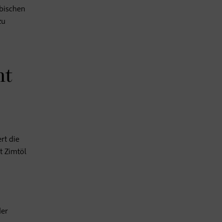
mbischen
zu
ht
rt die
t Zimtöl
der