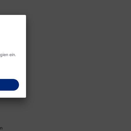
nicht
zeit und
plexe
eit: ein
 Tag
en