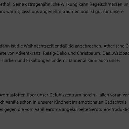
Anethol. Seine östrogenähnliche Wirkung kann
Regelschmerzen
lin
an, wärmt, lässt uns angenehm träumen und ist gut für unsere
dann ist die Weihnachtszeit endgültig angebrochen. Ätherische Ö
karte von Adventkranz, Reisig-Deko und Christbaum. Das „
Waldba
 stärken und Erkältungen lindern. Tannenöl kann auch unser
 Aromastoffen über unser Gefühlszentrum herein – allen voran Vani
ich
Vanille
schon in unserer Kindheit im emotionalen Gedächtnis
es gegen die vom Vanillearoma angekurbelte Serotonin-Produkti