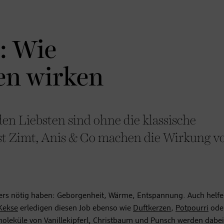
: Wie
n wirken
den Liebsten sind ohne die klassische
rst Zimt, Anis & Co machen die Wirkung v
rs nötig haben: Geborgenheit, Wärme, Entspannung. Auch helfen
Kekse
erledigen diesen Job ebenso wie
Duftkerzen
,
Pot­pour­ri
ode
moleküle von Vanillekipferl, Christbaum und Punsch werden dabe