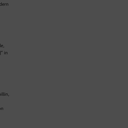
dern
le,
d
“ in
llin,
on