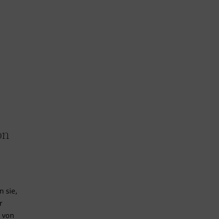
on
 sie,
r
i von