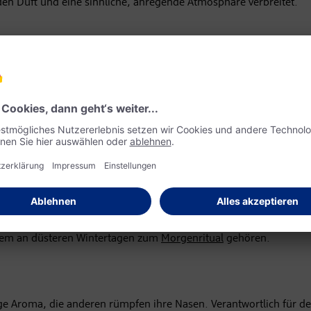
den Duft und eine sinnliche, anregende Atmosphäre verbreitet.
terton: Mandarinenschalen verströmen mit ihrem ätherischen Öl 
 Anthranilsäureester
entspannen
in der hektischen Vorweihnachts
 der Geruch von Mandarinen Geborgenheit und Balance.
– so kennen unsere Rezeptoren den Duft von Orangen. Für das kom
auch Geraniol oder Citronellal angehören. Der Lohn der Teamarb
mungsaufheller, die den Geist öffnen und uns optimistisch in den
allem an düsteren Wintertagen zum
Morgenritual
gehören.
ge Aroma, die anderen rümpfen ihre Nasen. Verantwortlich für d