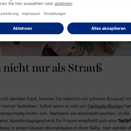
 nicht nur als Strauß
sich darüber freut, können Sie natürlich ein schönes Bouquet mi
er immer bedenken: Selbst wenn es sich um
Fairtrade-Blumen
han
ransportweg hinter sich. Nachdem sie verschenkt wurden, ist die
eres Valentinstagsgeschenk für Frauen empfiehlt sich eine
Topfpf
diese in einem kleinen Blumenladen in Ihrer Nähe. Hier werden d