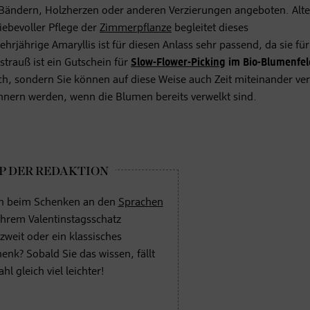
Bändern, Holzherzen oder anderen Verzierungen angeboten. Alte
iebevoller Pflege der
Zimmerpflanze
begleitet dieses
hrjährige Amaryllis ist für diesen Anlass sehr passend, da sie für
trauß ist ein Gutschein für
Slow-Flower-Picking
im Bio-Blumenfel
h, sondern Sie können auf diese Weise auch Zeit miteinander ve
innern werden, wenn die Blumen bereits verwelkt sind.
ich beim Schenken an den
Sprachen
 Ihrem Valentinstagsschatz
 zweit oder ein klassisches
enk? Sobald Sie das wissen, fällt
l gleich viel leichter!