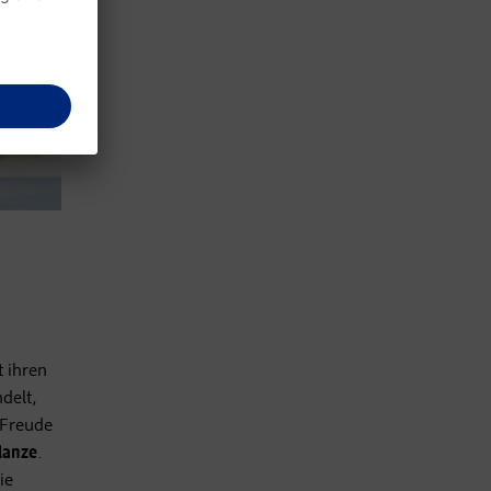
t ihren
delt,
 Freude
lanze
.
ie