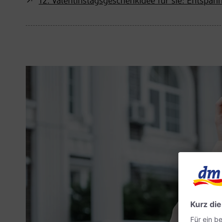
12. Valentinstagsgeschenkidee für sie: Entspa