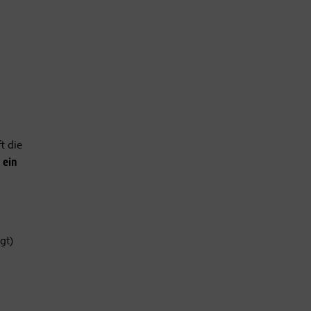
t die
 ein
gt)