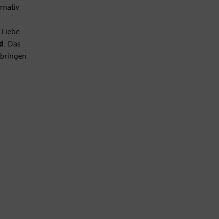
rnativ
 Liebe
d
. Das
rbringen