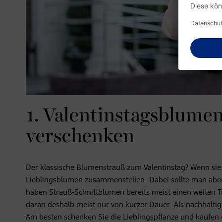
1. Valentinstagsblumen
verschenken
Der klassische Blumenstrauß zum Valentinstag? Wenn sie 
Lieblingsblumen zusammenstellen. Dabei sollte man ab
haben Strauß-Schnittblumen bereits meist einen weiten T
daran deshalb meist nur von kurzer Dauer. Als nachhaltig
Am besten schenken Sie die Lieblingspflanze und kaufen 