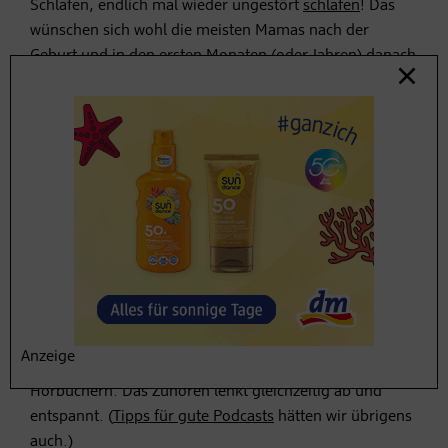
Schlafen, endlich mal wieder ungestört
schlafen
! Das
wünschen sich wohl die meisten Mamas nach der
Geburt und in den ersten Monaten (oder Jahren) danach
–
Gute-Nacht-Geschichten
braucht anfangs kein
Elternteil dieser Welt ….
Fahren Sie hin und wieder mit
dem Kinderwagen für ein, zwei Stunden aus
, damit die
Mutter sich niederlegen und Schlaf nachholen kann.
#5 Ein Hörbuch zum Stillen
Stillende Mamas verbringen oft unendlich viel Zeit
damit, stillend am Sofa zu sitzen. Das
Abstillen
liegt in
weiter Ferne.
Viele haben das Gefühl, überhaupt nichts
anderes mehr zu tun
. Manche Mütter freuen sich
Anzeige
bestimmt über intellektuellen Input in Form von
Hörbüchern. Das Zuhören lenkt gleichzeitig ab und
entspannt. (
Tipps für gute Podcasts
hätten wir übrigens
auch.)