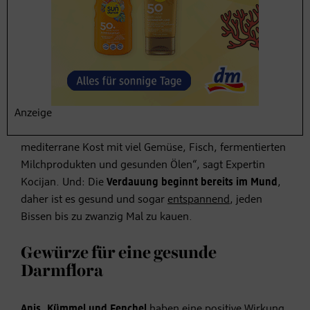
Sie möglichst oft zu Vollkornprodukten
wie
Vollkornmehl, Vollkornbrot, Vollkornpasta,
Getreideschrot und Getreideflocken.
Gesunde Ernährung angewöhnen
Greifen Sie instinktiv zu gesunden Nahrungsmitteln.
Anzeige
Welche das sind? „Eine gute Orientierung bietet die
mediterrane Kost mit viel Gemüse, Fisch, fermentierten
Milchprodukten und gesunden Ölen“, sagt Expertin
Kocijan. Und: Die
Verdauung beginnt bereits im Mund
,
daher ist es gesund und sogar
entspannend
, jeden
Bissen bis zu zwanzig Mal zu kauen.
Gewürze für eine gesunde
Darmflora
Anis, Kümmel und Fenchel
haben eine positive Wirkung