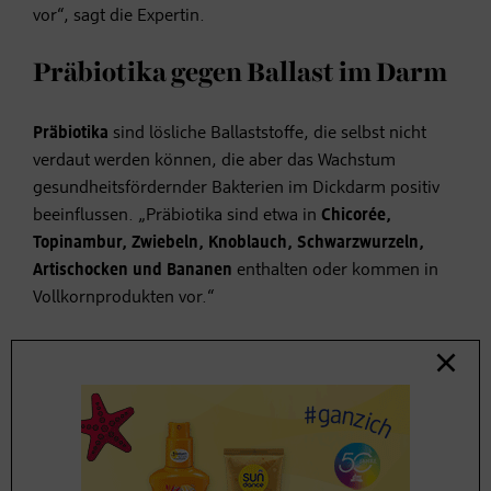
vor“, sagt die Expertin.
Präbiotika gegen Ballast im Darm
Präbiotika
sind lösliche Ballaststoffe, die selbst nicht
verdaut werden können, die aber das Wachstum
gesundheitsfördernder Bakterien im Dickdarm positiv
beeinflussen. „Präbiotika sind etwa in
Chicorée,
Topinambur, Zwiebeln, Knoblauch, Schwarzwurzeln,
Artischocken und Bananen
enthalten oder kommen in
Vollkornprodukten vor.“
Vollkorn für den Aufbau der
Darmflora
Wenn Sie Ihrem Darm etwas Gutes tun wollen,
greifen