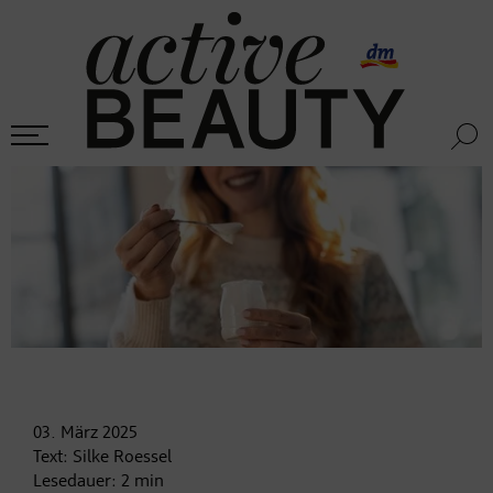
03. März
2025
Text:
Silke Roessel
Lesedauer:
2
min